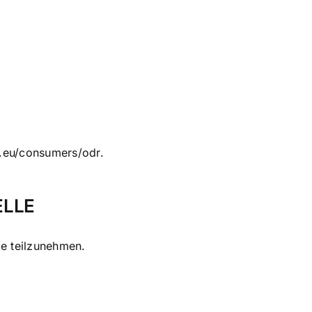
a.eu/consumers/odr
.
ELLE
le teilzunehmen.